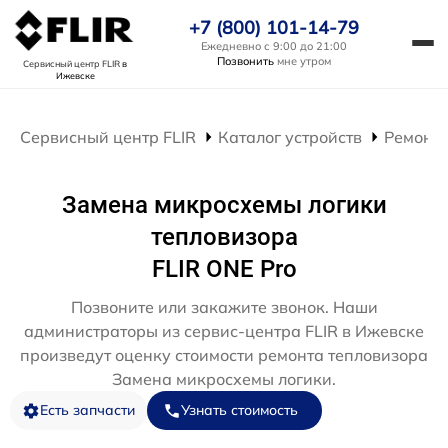
+7 (800) 101-14-79
Ежедневно с 9:00 до 21:00
Позвонить
мне утром
Сервисный центр FLIR
в
Ижевске
Сервисный центр FLIR
Каталог устройств
Ремонт 
Замена микросхемы логики
тепловизора
FLIR ONE Pro
Позвоните или закажите звонок. Наши
администраторы из сервис-центра FLIR в Ижевске
произведут оценку стоимости ремонта тепловизора
Замена микросхемы логики.
Есть запчасти
Узнать стоимость