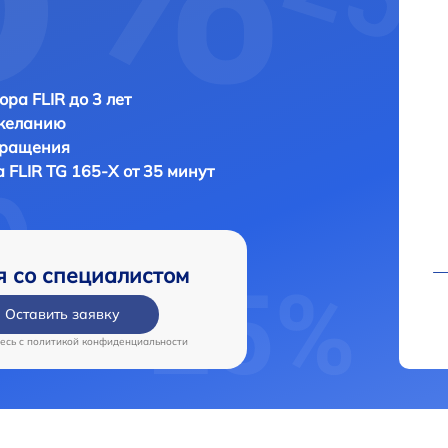
ора FLIR до 3 лет
 желанию
бращения
а
FLIR TG 165-X от 35 минут
я со специалистом
Оставить заявку
есь c
политикой конфиденциальности